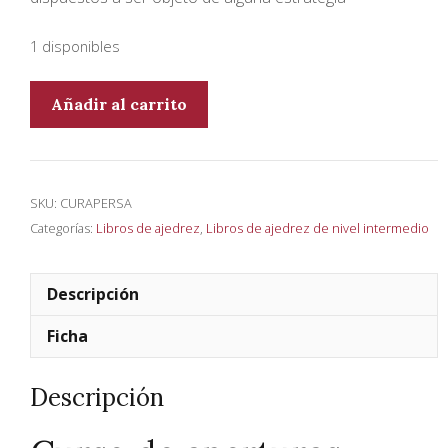
1 disponibles
Curso
Añadir al carrito
de
aperturas.
Sistemas
abiertos
SKU:
CURAPERSA
cantidad
Categorías:
Libros de ajedrez
,
Libros de ajedrez de nivel intermedio
Descripción
Ficha
Descripción