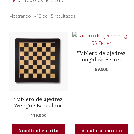
Inicio
/ Tableros de ajedrez
Ordenado
Mostrando 1–12 de 15 resultados
por
precio:
alto
a
Tablero de ajedrez
bajo
nogal 55 Ferrer
89,90
€
Tablero de ajedrez
Wengué Barcelona
119,90
€
Añadir al carrito
Añadir al carrito