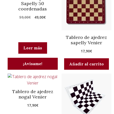
Sapelly 50
coordenadas
El
El
59,00
€
49,00
€
precio
precio
original
actual
era:
es:
Tablero de ajedrez
sapelly Venier
59,00€.
49,00€.
Leer más
17,90
€
¡Avísame!
Añadir al carrito
Tablero de ajedrez
nogal Venier
17,90
€