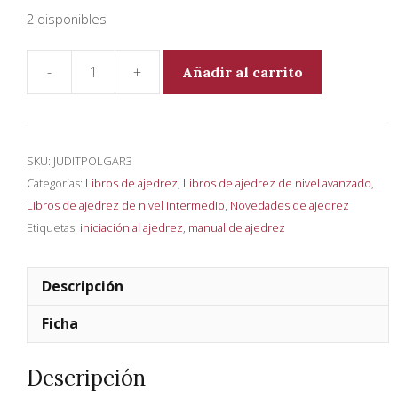
2 disponibles
Añadir al carrito
Judit
Polgár:
Juego
de
SKU:
JUDITPOLGAR3
reinas
Categorías:
Libros de ajedrez
,
Libros de ajedrez de nivel avanzado
,
cantidad
Libros de ajedrez de nivel intermedio
,
Novedades de ajedrez
Etiquetas:
iniciación al ajedrez
,
manual de ajedrez
Descripción
Ficha
Descripción