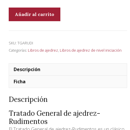
Tratado
Añadir al carrito
General
de
ajedrez-
Rudimentos
SKU:
TGARUDI
cantidad
Categorías:
Libros de ajedrez
,
Libros de ajedrez de nivel iniciación
Descripción
Ficha
Descripción
Tratado General de ajedrez-
Rudimentos
El Tratado General de ajedrez-Rudimentos es un clásico