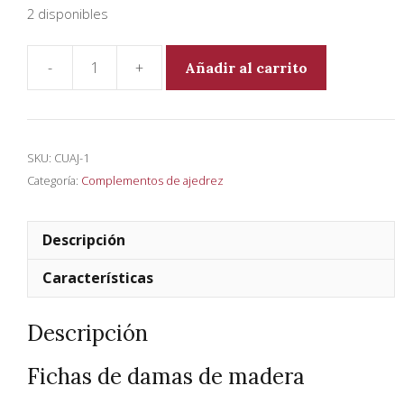
2 disponibles
Añadir al carrito
Fichas
de
damas
de
SKU:
CUAJ-1
madera
Categoría:
Complementos de ajedrez
cantidad
Descripción
Características
Descripción
Fichas de damas de madera