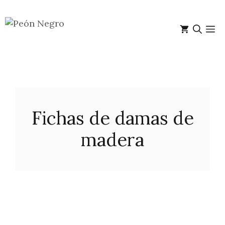
Saltar
al
M
contenido
Fichas de damas de
madera