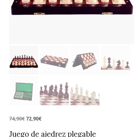
El
El
74,90
€
72,90
€
precio
precio
Juego de ajedrez plegable
original
actual