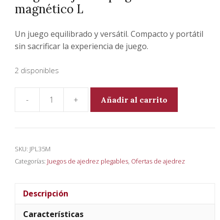
magnético L
era:
es:
74,90€.
72,90€.
Un juego equilibrado y versátil. Compacto y portátil
sin sacrificar la experiencia de juego.
2 disponibles
-
+
Añadir al carrito
Juego
de
ajedrez
plegable
SKU:
JPL35M
magnético
Categorías:
Juegos de ajedrez plegables
,
Ofertas de ajedrez
L
cantidad
Descripción
Características