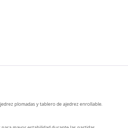
edrez plomadas y tablero de ajedrez enrollable.
r
para mayor estabilidad durante las partidas.