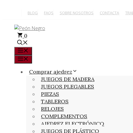
Saltar
al
BLOG
FAQS
SOBRE NOSOTROS
CONTACTA
TRA
contenido
0
Menú
Menú
Comprar ajedrez
JUEGOS DE MADERA
JUEGOS PLEGABLES
PIEZAS
TABLEROS
RELOJES
COMPLEMENTOS
AJEDREZ ELECTRÓNICO
JUEGOS DE PLÁSTICO