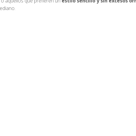
o aquellos que prefieren un
estilo sencillo y sin excesos 
ediano.