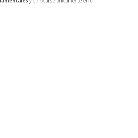
ornamentales
y
enfocarse únicamente en el