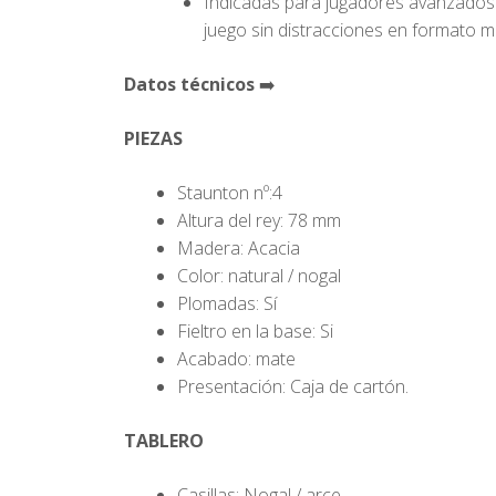
Indicadas para jugadores avanzados 
juego sin distracciones en formato m
Datos técnicos
➡️
PIEZAS
Staunton nº:4
Altura del rey: 78 mm
Madera: Acacia
Color: natural / nogal
Plomadas: Sí
Fieltro en la base: Si
Acabado: mate
Presentación: Caja de cartón.
TABLERO
Casillas: Nogal / arce