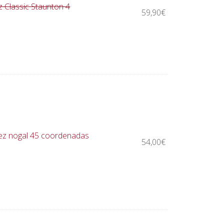
z Classic Staunton 4
59,90
€
rez nogal 45 coordenadas
54,00
€