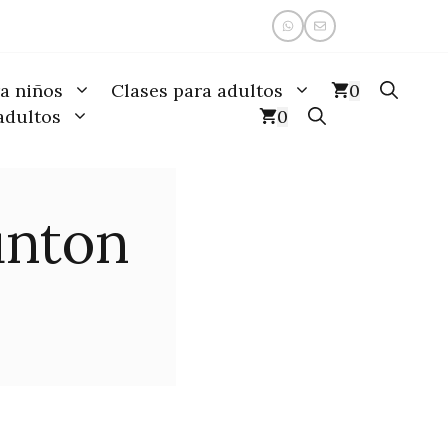
a niños
Clases para adultos
0
adultos
0
unton