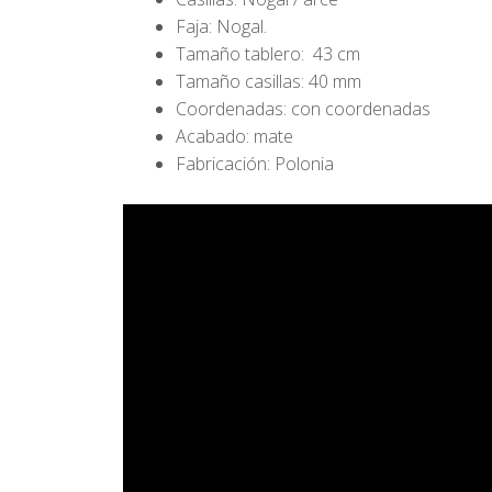
Faja: Nogal.
Tamaño tablero: 43 cm
Tamaño casillas: 40 mm
Coordenadas: con coordenadas
Acabado: mate
Fabricación: Polonia