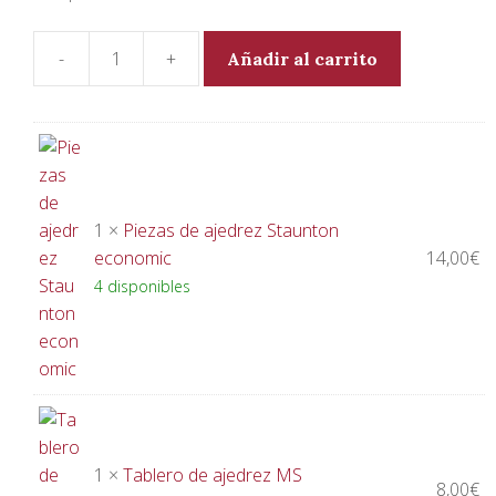
Añadir al carrito
Juego
de
Ajedrez
Staunton
economic
cantidad
1 ×
Piezas de ajedrez Staunton
economic
14,00
€
4 disponibles
1 ×
Tablero de ajedrez MS
8,00
€