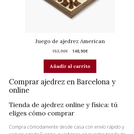
Juego de ajedrez American
El
El
153,90
€
148,90
€
precio
precio
original
actual
Añadir al carrito
era:
es:
Comprar ajedrez en Barcelona y
153,90€.
148,90€.
online
Tienda de ajedrez online y física: tú
eliges cómo comprar
Compra cómodamente desde casa con envío rápido y