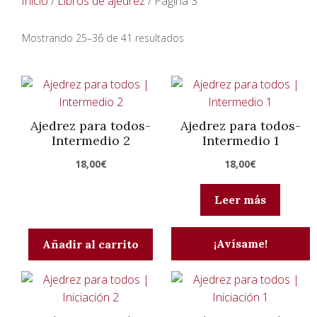
Inicio
/
Libros de ajedrez
/ Página 3
Ordenado
Mostrando 25–36 de 41 resultados
por
precio:
alto
a
Ajedrez para todos-
Ajedrez para todos-
bajo
Intermedio 2
Intermedio 1
18,00
€
18,00
€
Leer más
¡Avísame!
Añadir al carrito